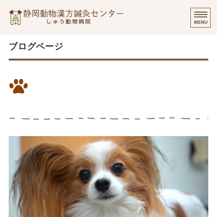
静岡動物漢方
⭐️
ご挨拶
ブログページ
診療実績・飼い主様のご感想
7歳のパピヨンちゃん、膵炎・
診察について
涙やけを漢方で改善
個別出張診療について
オンラインでのご相談