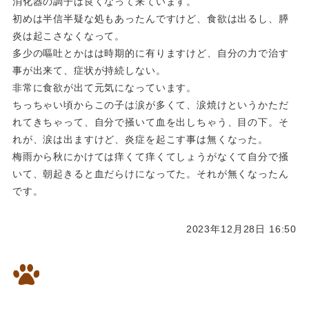
消化器の調子は良くなって来ています。
初めは半信半疑な処もあったんですけど、食欲は出るし、膵
炎は起こさなくなって。
多少の嘔吐とかはは時期的に有りますけど、自分の力で治す
事が出来て、症状が持続しない。
非常に食欲が出て元気になっています。
ちっちゃい頃からこの子は涙が多くて、涙焼けというかただ
れてきちゃって、自分で掻いて血を出しちゃう、目の下。そ
れが、涙は出ますけど、炎症を起こす事は無くなった。
梅雨から秋にかけては痒くて痒くてしょうがなくて自分で掻
いて、朝起きると血だらけになってた。それが無くなったん
です。
2023年12月28日 16:50
漢方で皮膚病・呼吸器病が改善
した15歳のパグちゃんです