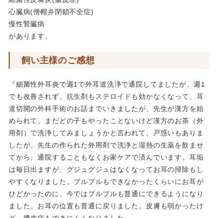
心臓病(僧帽弁閉鎖不全症)
慢性腎臓病
があります。
飼い主様のご感想
『細菌性外耳炎で週1で外耳道洗浄で通院してましたが、週1
でも改善されず、抗生剤もステロイドも効かなくなって、耳
道切開の外科手術のお話までいきましたが、先生が漢方を始
められて、まだどの子もやったことないけど漢方のお茶（外
用剤）で洗浄してみましょうかと言われて、戸惑いもありま
したが、先生の作られた外用剤で洗浄と湿熱の生薬を飲ませ
てから、通院することもなくお家ケアで済んでいます。耳垢
は毎日出ますが、グジュグジュはなくなってお耳の掃除もし
やすくなりました。ブルブルもできなかったくらいにお耳が
ひどかったのに、今ではブルブルも普通にできるようになり
ました。お耳の位置も普通に戻りました。皮膚も弱かったけ
ど、膿皮症もできにくくなりました。