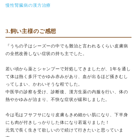
慢性腎臓病の漢方治療
3.飼い主様のご感想
『
うちの子はシーズーの中でも難治と言われるくらい皮膚病
の全然改
善しない症状の持ち主でした。
若い頃から薬とシャンプーで対処してきましたが、
1年を通し
て体は熱く多汗でかゆみ赤みがあり、
血が出るほど掻きむし
ってしまい、かわいそうな程でした。
中医学の診察を受け、診断後、漢方生薬の内服を行い、
体の
熱やかゆみが治まり、不快な症状が緩和しました。
今は毛はフサフサになり皮膚もきめ細かい肌になり、
下半身
にも肉が付きしっかりした体になり若返りました！
元気で長く生きて欲しいので続けて行きたいと思っていま