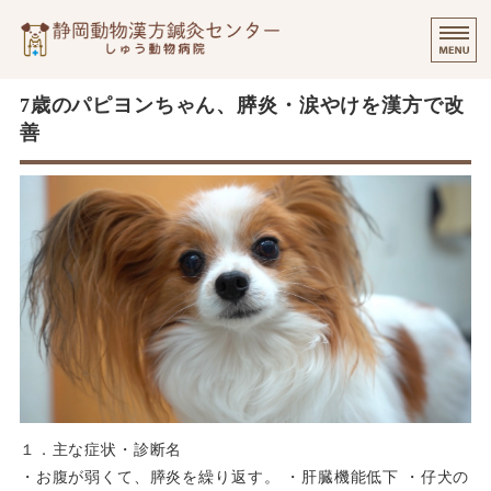
静岡動物漢方
⭐️
ご挨拶
7歳のパピヨンちゃん、膵炎・涙やけを漢方で改
善
診療実績・飼い主様のご感想
診察について
個別出張診療について
オンラインでのご相談
１．主な症状・診断名
・お腹が弱くて、膵炎を繰り返す。 ・肝臓機能低下 ・仔犬の