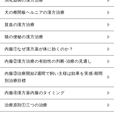
消化器病の漢方治療
犬の椎間板ヘルニアの漢方治療
貧血の漢方治療
猫の便秘の漢方治療
内服①なぜ漢方薬が体に効くのか？
内服②漢方治療の有効性の判断-治療の見通し
内服③治療開始2週間で飼い主様は効果を実感-期間
別治療目標
内服④漢方薬内服のタイミング
治療原則①三つの治療