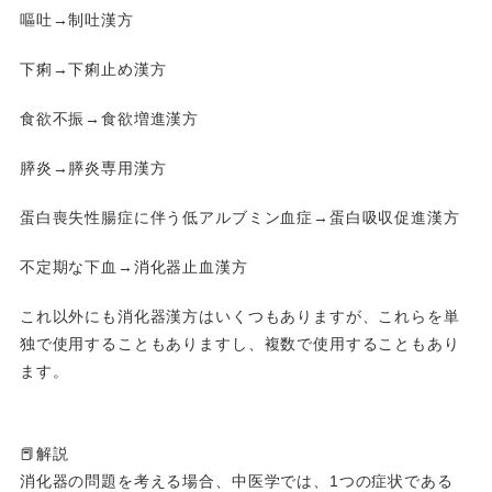
嘔吐→制吐漢方
下痢→下痢止め漢方
食欲不振→食欲増進漢方
膵炎→膵炎専用漢方
蛋白喪失性腸症に伴う低アルブミン血症→蛋白吸収促進漢方
不定期な下血→消化器止血漢方
これ以外にも消化器漢方はいくつもありますが、これらを単
独で使用することもありますし、複数で使用することもあり
ます。
📕解説
消化器の問題を考える場合、中医学では、1つの症状である