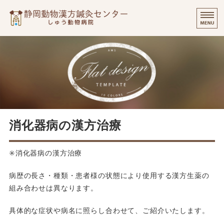
静岡動物漢方
⭐️
ご挨拶
診療実績・飼い主様のご感想
診察について
個別出張診療について
消化器病の漢方治療
オンラインでのご相談
✳️消化器病の漢方治療
病歴の長さ・種類・患者様の状態により使用する漢方生薬の
組み合わせは異なります。
具体的な症状や病名に照らし合わせて、ご紹介いたします。