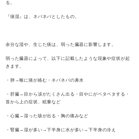
る。
『痰湿』は、ネバネバとしたもの。
余分な湿や、生じた痰は、弱った臓器に影響します。
弱った臓器によって、以下に記載したような現象や症状が起
きます。
・肺→喉に痰が絡む・ネバネバの鼻水
・肝臓→目から涙がたくさん出る・目やにがベタベタする・
首から上の症状、眩暈など
・心臓→湿った咳が出る・胸の痛みなど
・腎臓→湿が多い→下半身に水が多い→下半身の冷え