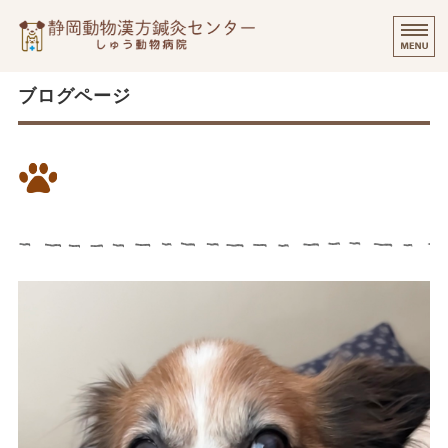
静岡動物漢方
⭐️
ご挨拶
ブログページ
診療実績・飼い主様のご感想
二十四節気の『大暑』に心臓病
診察について
患者様Mちゃんに起きたこと
個別出張診療について
オンラインでのご相談