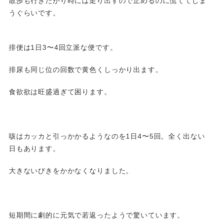
散歩も行きたがり時には走り出すので止めるのに慌ててしま
うぐらいです。
排便は1日3〜4回立派な便です。
排尿も同じ位の回数で黄色くしっかり出ます。
食欲欲は旺盛過ぎて困ります。
咳はカッカと引っかかるようなのを1日4〜5回。全く出ない
日もあります。
大きないびきをかかなくなりました。
短期間に劇的に元気で若返ったようで驚いています。