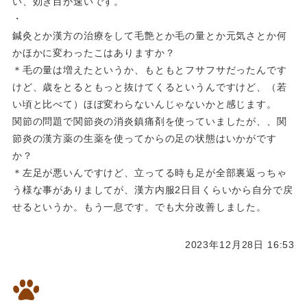
い、効き目が速いです。
・
鍼灸とか漢方の治療をして毛艶とか毛の量とか元気さとか何
かほかに変わったこはありますか？
＊毛の量は増えたというか、もともとフサフサだったんです
けど、歳をとるともっと抜けてくるというんですけど、（若
い頃と比べて）ほぼ変わらないんじゃないかと感じます。
関節の問題で関節炎の消炎鎮痛剤を使っていましたが、、関
節炎の漢方薬の生薬を使ってからの足の状態はいかがです
か？
＊左足が悪いんですけど、立ってる時も足が全部裏返っちゃ
う様な事がありましてが、漢方内服2日目くらいから自分で戻
せるというか。もう一息です。でも大分改善しました。
2023年12月28日 16:53
飼い主様のご感想1