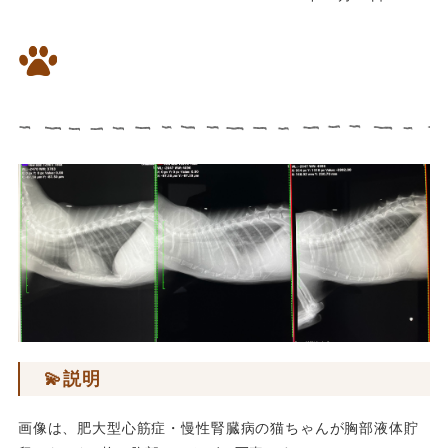
⭐️胸水が溜まったネコちゃんの
漢方治療経過のレントゲン画像
💫説明
画像は、肥大型心筋症・慢性腎臓病の猫ちゃんが胸部液体貯