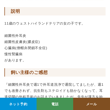
説明
11歳のウェストハイランドテリアの女の子です。
細菌性外耳炎
細菌性皮膚炎(膿皮症)
心臓病(僧帽弁閉鎖不全症)
慢性腎臓病
があります。
飼い主様のご感想
『細菌性外耳炎で週1で外耳道洗浄で通院してましたが、週1
でも改善されず、抗生剤もステロイドも効かなくなって、耳
道切開の外科手術のお話までいきましたが、先生が漢方を始
められて、まだどの子もやったことないけど漢方のお茶（外
ネット予約
電話
メール
用剤）で洗浄してみましょうかと言われて、戸惑いもありま