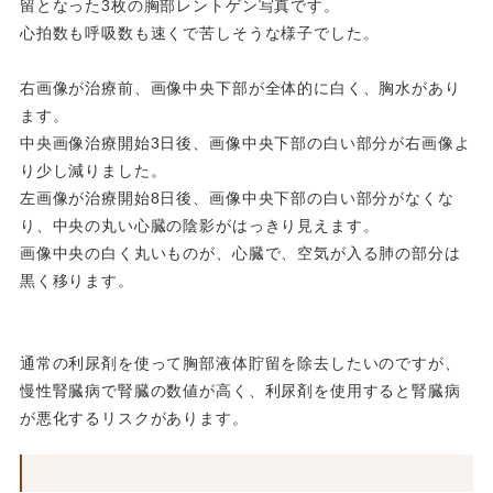
留となった3枚の胸部レントゲン写真です。
心拍数も呼吸数も速くで苦しそうな様子でした。
右画像が治療前、画像中央下部が全体的に白く、胸水があり
ます。
中央画像治療開始3日後、画像中央下部の白い部分が右画像よ
り少し減りました。
左画像が治療開始8日後、画像中央下部の白い部分がなくな
り、中央の丸い心臓の陰影がはっきり見えます。
画像中央の白く丸いものが、心臓で、空気が入る肺の部分は
黒く移ります。
通常の利尿剤を使って胸部液体貯留を除去したいのですが、
慢性腎臓病で腎臓の数値が高く、利尿剤を使用すると腎臓病
が悪化するリスクがあります。