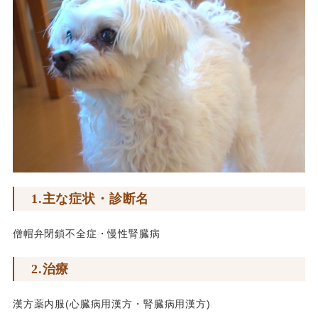
1.主な症状・診断名
僧帽弁閉鎖不全症・慢性腎臓病
2.治療
漢方薬内服(心臓病用漢方・腎臓病用漢方)