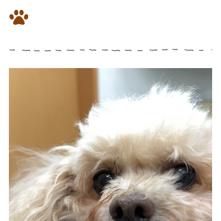
⭐️慢性発咳の漢方治療、開始2週
間で咳は20%に減少。