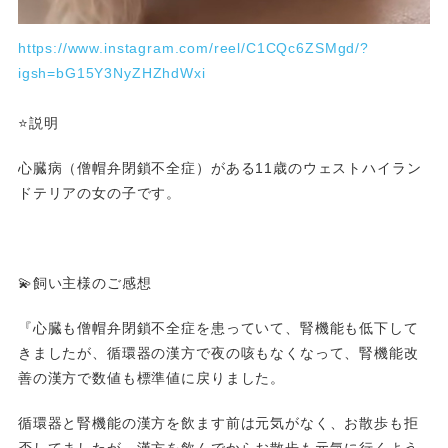
https://www.instagram.com/reel/C1CQc6ZSMgd/?
igsh=bG15Y3NyZHZhdWxi
⭐️説明
心臓病（僧帽弁閉鎖不全症）がある11歳のウェストハイラン
ドテリアの女の子です。
💫飼い主様のご感想
『心臓も僧帽弁閉鎖不全症を患っていて、腎機能も低下して
きましたが、循環器の漢方で夜の咳もなくなって、腎機能改
善の漢方で数値も標準値に戻りました。
循環器と腎機能の漢方を飲ます前は元気がなく、お散歩も拒