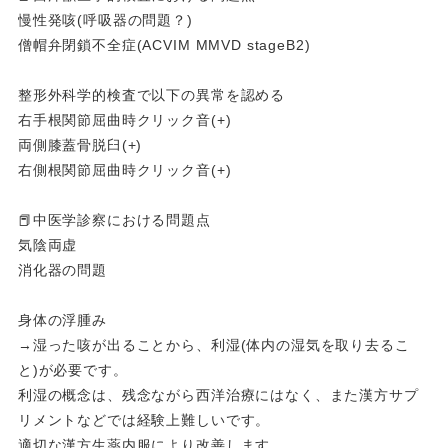
慢性発咳(呼吸器の問題？)
僧帽弁閉鎖不全症(ACVIM MMVD stageB2)
整形外科学的検査で以下の異常を認める
右手根関節屈曲時クリック音(+)
両側膝蓋骨脱臼(+)
右側根関節屈曲時クリック音(+)
📕中医学診察における問題点
気陰両虚
消化器の問題
身体の浮腫み
→湿った咳が出ることから、利湿(体内の湿気を取り去るこ
と)が必要です。
利湿の概念は、残念ながら西洋治療にはなく、また漢方サプ
リメントなどでは経験上難しいです。
適切な漢方生薬内服により改善します。