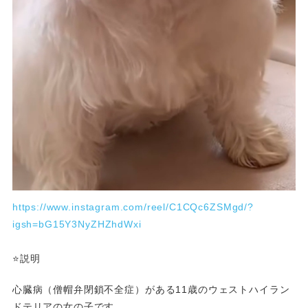
https://www.instagram.com/reel/C1CQc6ZSMgd/?
igsh=bG15Y3NyZHZhdWxi
⭐️説明
心臓病（僧帽弁閉鎖不全症）がある11歳のウェストハイラン
ドテリアの女の子です。