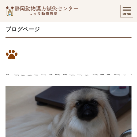
静岡動物漢方
⭐️
ご挨拶
ブログページ
診療実績・飼い主様のご感想
慢性嘔吐・下痢が漢方で3週間で
診察について
改善した3歳のワンちゃん
個別出張診療について
オンラインでのご相談