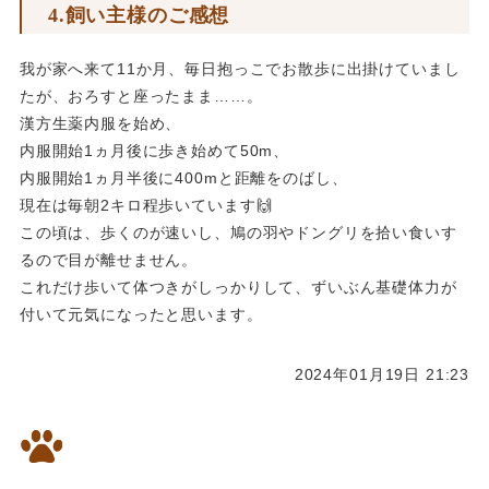
4.飼い主様のご感想
我が家へ来て11か月、毎日抱っこでお散歩に出掛けていまし
たが、おろすと座ったまま……。
漢方生薬内服を始め、
内服開始1ヵ月後に歩き始めて50m、
内服開始1ヵ月半後に400mと距離をのばし、
現在は毎朝2キロ程歩いています🙌
この頃は、歩くのが速いし、鳩の羽やドングリを拾い食いす
るので目が離せません。
これだけ歩いて体つきがしっかりして、ずいぶん基礎体力が
付いて元気になったと思います。
2024年01月19日 21:23
慢性腎臓病の10歳のトイプード
ルの女の子、漢方で数値改善