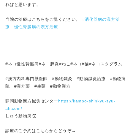
ればと思います。
当院の治療はこちらをご覧ください。→
消化器病の漢方治
療
慢性腎臓病の漢方治療
#ネコ慢性腎臓病#ネコ膵炎#ねこ#ネコ#猫#ネコスタグラム
#漢方内科専門獣医師 #動物鍼灸 #動物鍼灸治療 #動物病
院 #漢方薬 #生薬 #動物漢方
静岡動物漢方鍼灸センター
https://kampo-
shinkyu-syu-
ah.com/
しゅう動物病院
診療のご予約はこちらからどうぞ→