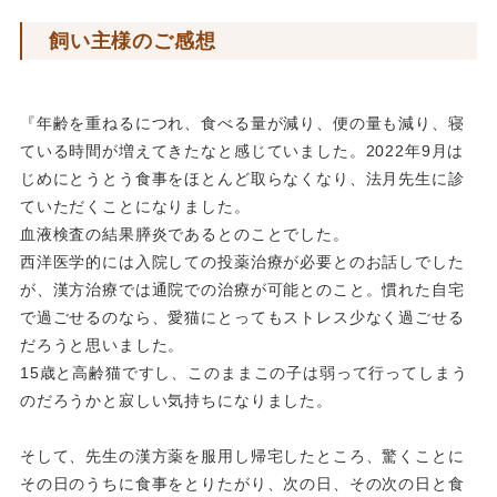
飼い主様のご感想
『年齢を重ねるにつれ、食べる量が減り、便の量も減り、
寝
ている時間が増えてきたなと感じていました。
2022年9月は
じめにとうとう食事をほとんど取らなくなり、
法月先生に診
ていただくことになりました。
血液検査の結果膵炎であるとのことでした。
西洋医学的には入院しての投薬治療が必要とのお話しでした
が、
漢方治療では通院での治療が可能とのこと。
慣れた自宅
で過ごせるのなら、
愛猫にとってもストレス少なく過ごせる
だろうと思いました。
15歳と高齢猫ですし、
このままこの子は弱って行ってしまう
のだろうかと寂しい気持ちに
なりました。
そして、先生の漢方薬を服用し帰宅したところ、
驚くことに
その日のうちに食事をとりたがり、次の日、
その次の日と食