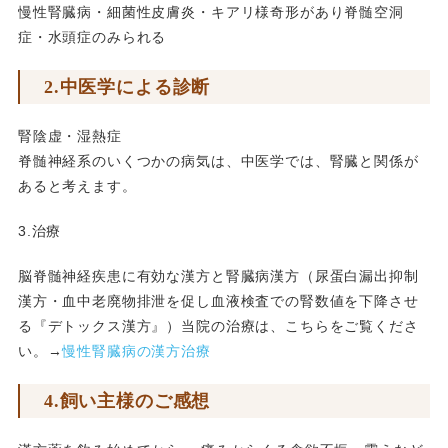
慢性腎臓病・細菌性皮膚炎・キアリ様奇形があり脊髄空洞
症・水頭症のみられる
2.中医学による診断
腎陰虚・湿熱症
脊髄神経系のいくつかの病気は、中医学では、腎臓と関係が
あると考えます。
3.治療
脳脊髄神経疾患に有効な漢方と腎臓病漢方（尿蛋白漏出抑制
漢方・血中老廃物排泄を促し血液検査での腎数値を下降させ
る『デトックス漢方』）当院の治療は、こちらをご覧くださ
い。→
慢性腎臓病の漢方治療
4.飼い主様のご感想