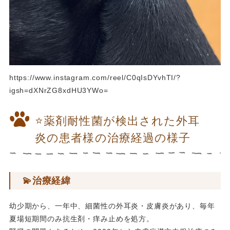
https://www.instagram.com/reel/C0qIsDYvhTI/?
igsh=dXNrZG8xdHU3YWo=
⭐️薬剤耐性菌が検出された外耳
炎の患者様の治療経過の様子
💫治療経緯
幼少期から、一年中、細菌性の外耳炎・皮膚炎があり、毎年
夏場短期間のみ抗生剤・痒み止めを処方。