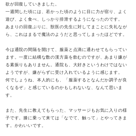
欲が回復していきました。
一週間した頃には、若かった頃のように目に力が宿り、よく
遊び、
よく食べ、しっかり排泄するようになったのです。
あまりの回復ぶりに、獣医の先生に対してまことに失礼なが
ら、
これはまるで魔法のようだと思ってしまったほどです。
今は通院の間隔を開けて、服薬と点滴に通わせてもらってい
ます。
一度に結構な数の漢方薬を飲むのですが、
あまり嫌が
る素振りもありません。通院も、
大好きというわけではない
ようですが、
嫌がらずに受け入れているように感じます。
何でしょうね、本人的にも、「
服薬するとなんだか調子が良
くなるぞ」
と感じているのかもしれないな、なんて思いま
す。
また、先生に教えてもらった、
マッサージもお気に入りの様
子です。膝に乗って来ては「なでて、
触って」とやってきま
す。かわいいです。