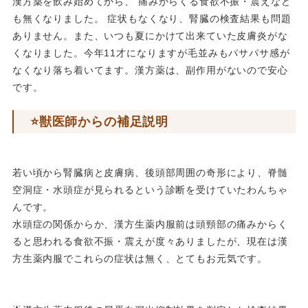
漢方薬を飲み始めてから、 痛みからくる食欲不振・震えなど
も無くなりました。 症状もなくなり、腎臓の検査結果も問題
ありません。また、いつも夏にかけて出来ていた皮膚炎がな
くなりました。今年11才になりますが毛並みもパサパサ感が
なくなり落ち着いてます。漢方薬は、副作用がないので安心
です。
⭐️獣医師からの補足説明
若い頃から腎臓病と皮膚病、後頭部周囲の奇形により、脊髄
空洞症・水頭症が見られるという診断を受けていたわんちゃ
んです。
水頭症の関係からか、漢方生薬内服前は頭頸部の痛みからく
ると思われる食欲不振・震えが度々ありましたが、現在は漢
方生薬内服でこれらの症状は無く、とてもお元気です。