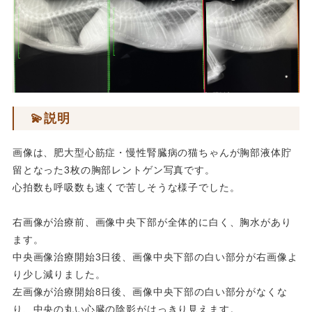
💫説明
画像は、肥大型心筋症・慢性腎臓病の猫ちゃんが胸部液体貯
留となった3枚の胸部レントゲン写真です。
心拍数も呼吸数も速くで苦しそうな様子でした。
右画像が治療前、画像中央下部が全体的に白く、胸水があり
ます。
中央画像治療開始3日後、画像中央下部の白い部分が右画像よ
り少し減りました。
左画像が治療開始8日後、画像中央下部の白い部分がなくな
り、中央の丸い心臓の陰影がはっきり見えます。