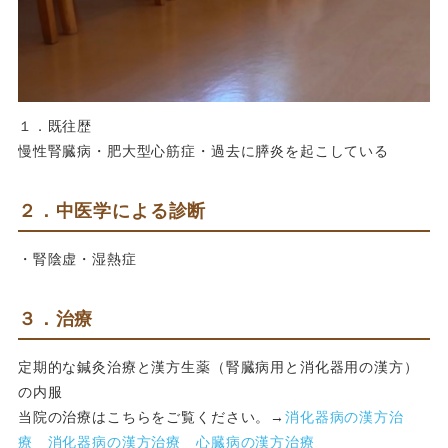
１．既往歴
慢性腎臓病・肥大型心筋症・過去に膵炎を起こしている
２．中医学による診断
・腎陰虚・湿熱症
３．治療
定期的な鍼灸治療と漢方生薬（腎臓病用と消化器用の漢方）
の内服
当院の治療はこちらをご覧ください。→
消化器病の漢方治
療
消化器病の漢方治療
心臓病の漢方治療