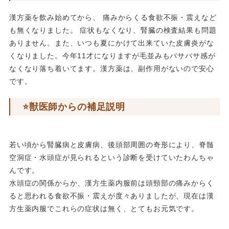
漢方薬を飲み始めてから、 痛みからくる食欲不振・震えなど
も無くなりました。 症状もなくなり、腎臓の検査結果も問題
ありません。また、いつも夏にかけて出来ていた皮膚炎がな
くなりました。今年11才になりますが毛並みもパサパサ感が
なくなり落ち着いてます。漢方薬は、副作用がないので安心
です。
⭐️獣医師からの補足説明
若い頃から腎臓病と皮膚病、後頭部周囲の奇形により、脊髄
空洞症・水頭症が見られるという診断を受けていたわんちゃ
んです。
水頭症の関係からか、漢方生薬内服前は頭頸部の痛みからく
ると思われる食欲不振・震えが度々ありましたが、現在は漢
方生薬内服でこれらの症状は無く、とてもお元気です。