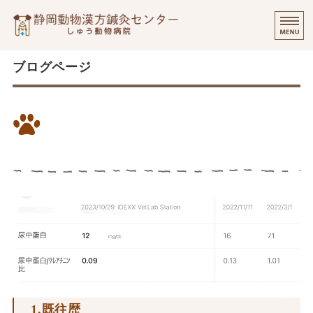
静岡動物漢方
⭐️
ご挨拶
ブログページ
診療実績・飼い主様のご感想
通常治療で改善しなかったUPC
診察について
数値、漢方で改善しました
個別出張診療について
オンラインでのご相談
1.既往歴