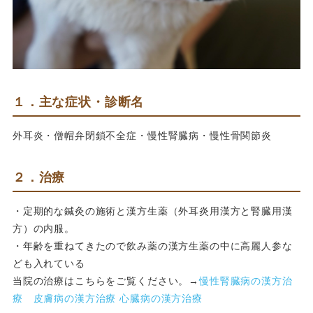
１．主な症状・診断名
外耳炎・僧帽弁閉鎖不全症・慢性腎臓病・慢性骨関節炎
２．治療
・定期的な鍼灸の施術と漢方生薬（外耳炎用漢方と腎臓用漢
方）の内服。
・年齢を重ねてきたので飲み薬の漢方生薬の中に高麗人参な
ども入れている
当院の治療はこちらをご覧ください。→
慢性腎臓病の漢方治
療
皮膚病の漢方治療
心臓病の漢方治療