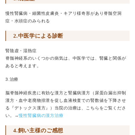
慢性腎臓病・細菌性皮膚炎・キアリ様奇形があり脊髄空洞
症・水頭症のみられる
2.中医学による診断
腎陰虚・湿熱症
脊髄神経系のいくつかの病気は、中医学では、腎臓と関係が
あると考えます。
3.治療
脳脊髄神経疾患に有効な漢方と腎臓病漢方（尿蛋白漏出抑制
漢方・血中老廃物排泄を促し血液検査での腎数値を下降させ
る『デトックス漢方』）当院の治療は、こちらをご覧くださ
い。→
慢性腎臓病の漢方治療
4.飼い主様のご感想