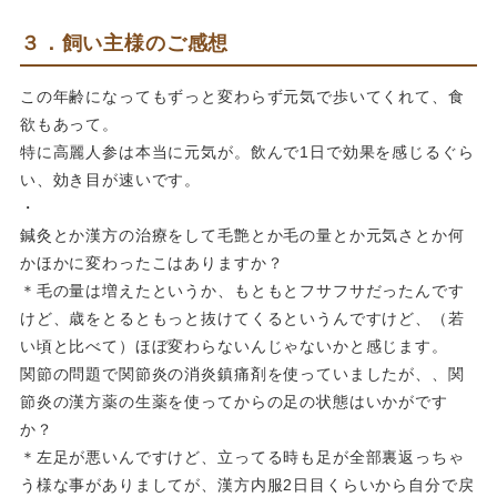
３．飼い主様のご感想
この年齢になってもずっと変わらず元気で歩いてくれて、食
欲もあって。
特に高麗人参は本当に元気が。飲んで1日で効果を感じるぐら
い、効き目が速いです。
・
鍼灸とか漢方の治療をして毛艶とか毛の量とか元気さとか何
かほかに変わったこはありますか？
＊毛の量は増えたというか、もともとフサフサだったんです
けど、歳をとるともっと抜けてくるというんですけど、（若
い頃と比べて）ほぼ変わらないんじゃないかと感じます。
関節の問題で関節炎の消炎鎮痛剤を使っていましたが、、関
節炎の漢方薬の生薬を使ってからの足の状態はいかがです
か？
＊左足が悪いんですけど、立ってる時も足が全部裏返っちゃ
う様な事がありましてが、漢方内服2日目くらいから自分で戻