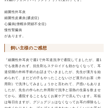
細菌性外耳炎
細菌性皮膚炎(膿皮症)
心臓病(僧帽弁閉鎖不全症)
慢性腎臓病
があります。
飼い主様のご感想
『細菌性外耳炎で週1で外耳道洗浄で通院してましたが、週1
でも改善されず、抗生剤もステロイドも効かなくなって、耳
道切開の外科手術のお話までいきましたが、先生が漢方を始
められて、まだどの子もやったことないけど漢方のお茶（外
用剤）で洗浄してみましょうかと言われて、戸惑いもありま
したが、先生の作られた外用剤で洗浄と湿熱の生薬を飲ませ
てから、通院することもなくお家ケアで済んでいます。耳垢
は毎日出ますが、グジュグジュはなくなってお耳の掃除もし
やすくなりました。ブルブルもできなかったくらいにお耳が