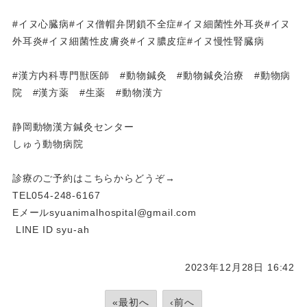
#イヌ心臓病#イヌ僧帽弁閉鎖不全症#イヌ細菌性外耳炎#イヌ
外耳炎#イヌ細菌性皮膚炎#イヌ膿皮症#イヌ慢性腎臓病
#漢方内科専門獣医師 #動物鍼灸 #動物鍼灸治療 #動物病
院 #漢方薬 #生薬 #動物漢方
静岡動物漢方鍼灸センター
しゅう動物病院
診療のご予約はこちらからどうぞ→
TEL054-248-6167
Eメールsyuanimalhospital@gmail.com
LINE ID syu-ah
2023年12月28日 16:42
«最初へ
‹前へ