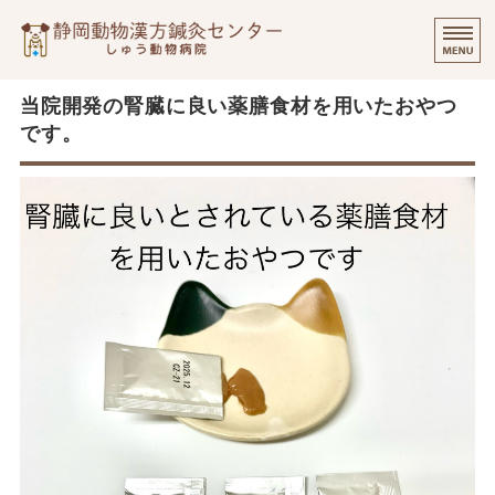
静岡動物漢方
⭐️
ご挨拶
当院開発の腎臓に良い薬膳食材を用いたおやつ
です。
診療実績・飼い主様のご感想
診察について
個別出張診療について
オンラインでのご相談