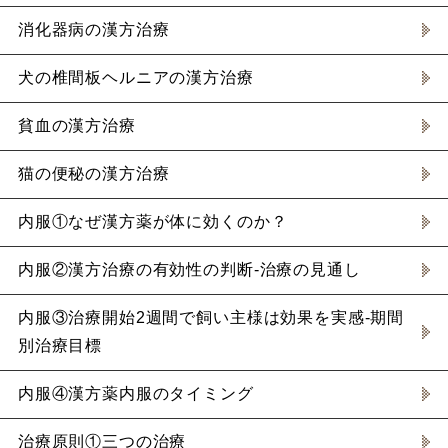
消化器病の漢方治療
犬の椎間板ヘルニアの漢方治療
貧血の漢方治療
猫の便秘の漢方治療
内服①なぜ漢方薬が体に効くのか？
内服②漢方治療の有効性の判断-治療の見通し
内服③治療開始2週間で飼い主様は効果を実感-期間
別治療目標
内服④漢方薬内服のタイミング
治療原則①三つの治療