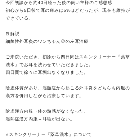
今回初診から約40日経った後の飼い主様のご感想感
初心から5日後で耳の痒みは5%ほどだったが、現在も維持が
できている。
📕解説
細菌性外耳炎のワンちゃん🐶の左耳治療
ご来院いただき、初診から四日間はスキンクリーナー『薬草
洗水』でお耳を洗わせていただきました。
四日間で徐々に耳垢出なくなりました。
陰虚体質があり、湿熱症から起こる外耳炎をどちらも内服の
漢方を併用しながら治療しています。
陰虚漢方内服→体の熱感がなくなった。
湿熱症漢方内服→耳垢が出ない。
⭐️スキンクリーナー『薬草洗水』について