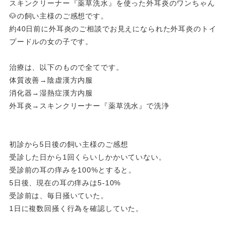
スキンクリーナー『薬草洗水』を使った外耳炎のワンちゃん
🐶の飼い主様のご感想です。
約40日前に外耳炎のご相談でお見えになられた外耳炎のトイ
プードルの女の子です。
治療は、以下のもので全てです。
体質改善→陰虚漢方内服
消化器→湿熱症漢方内服
外耳炎→スキンクリーナー『薬草洗水』で洗浄
初診から5日後の飼い主様のご感想
受診した日から1回くらいしかかいていない。
受診前の耳の痒みを100%とすると。
5日後、現在の耳の痒みは5-10%
受診前は、毎日掻いていた。
1日に複数回掻く行為を確認していた。