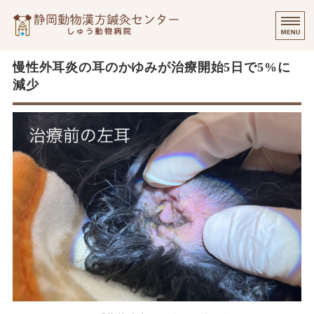
静岡動物漢方
⭐️
ご挨拶
慢性外耳炎の耳のかゆみが治療開始5日で5%に
減少
診療実績・飼い主様のご感想
診察について
個別出張診療について
オンラインでのご相談