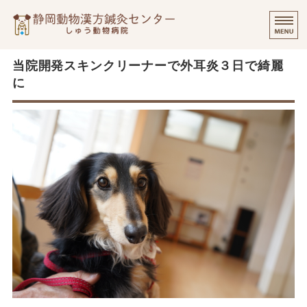
静岡動物漢方
⭐️
ご挨拶
当院開発スキンクリーナーで外耳炎３日で綺麗
に
診療実績・飼い主様のご感想
診察について
個別出張診療について
オンラインでのご相談