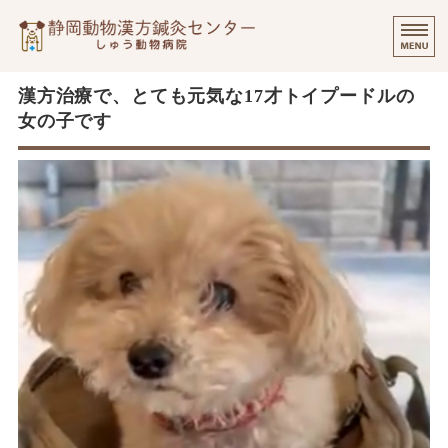
静岡動物漢方
⭐️
ご挨拶
漢方治療で、とても元気な17才トイプードルの
女の子です
診療実績・飼い主様のご感想
診察について
個別出張診療について
オンラインでのご相談