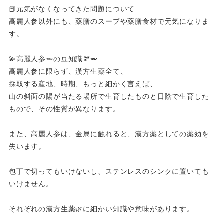
📕元気がなくなってきた問題について
高麗人参以外にも、薬膳のスープや薬膳食材で元気になりま
す。
💫高麗人参🥕の豆知識🫘🫛
高麗人参に限らず、漢方生薬全て、
採取する産地、時期、もっと細かく言えば、
山の斜面の陽が当たる場所で生育したものと日陰で生育した
もので、その性質が異なります。
また、高麗人参は、金属に触れると、漢方薬としての薬効を
失います。
包丁で切ってもいけないし、ステンレスのシンクに置いても
いけません。
それぞれの漢方生薬🌿に細かい知識や意味があります。