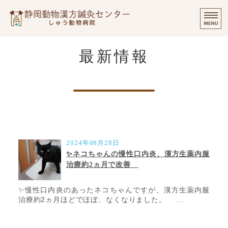
静岡動物漢方
⭐️
ご挨拶
最新情報
診療実績・飼い主様のご感想
診察について
個別出張診療について
オンラインでのご相談
2024年08月28日
✨ネコちゃんの慢性口内炎、漢方生薬内服
治療約2ヵ月で改善
✨慢性口内炎のあったネコちゃんですが、漢方生薬内服
治療約2ヵ月ほどでほぼ、なくなりました。 ...