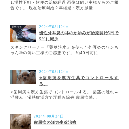
1.慢性下痢・軟便の治療経過 画像は飼い主様からのご報
告です。 現在治療開始２年経過・漢方減量...
2024年08月24日
慢性外耳炎の耳のかゆみが治療開始5日で
5%に減少
スキンクリーナー『薬草洗水』を使った外耳炎のワンち
ゃん🐶の飼い主様のご感想です。 約40日前に...
2024年08月24日
⭐️歯周病を漢方生薬でコントロールす
る。
⭐️歯周病を漢方生薬でコントロールする。 歯茎の腫れ→
浮腫み→湿熱症漢方で浮腫み除去 歯周病菌...
2024年08月24日
歯周病の漢方生薬治療