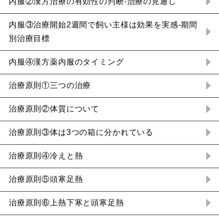
内服②漢方治療の有効性の判断-治療の見通し
内服③治療開始2週間で飼い主様は効果を実感-期間
別治療目標
内服④漢方薬内服のタイミング
治療原則①三つの治療
治療原則②体質について
治療原則③体は3つの箱に分かれている
治療原則④冷えと熱
治療原則⑤頭寒足熱
治療原則⑥上熱下寒と頭寒足熱