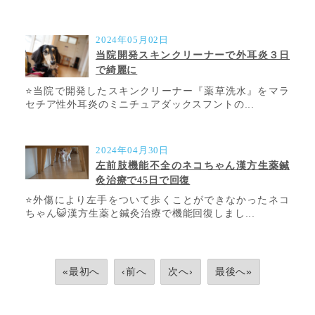
2024年05月02日
当院開発スキンクリーナーで外耳炎３日
で綺麗に
⭐️当院で開発したスキンクリーナー『薬草洗水』をマラ
セチア性外耳炎のミニチュアダックスフントの...
2024年04月30日
左前肢機能不全のネコちゃん漢方生薬鍼
灸治療で45日で回復
⭐️外傷により左手をついて歩くことができなかったネコ
ちゃん😺漢方生薬と鍼灸治療で機能回復しまし...
«最初へ
‹前へ
次へ›
最後へ»