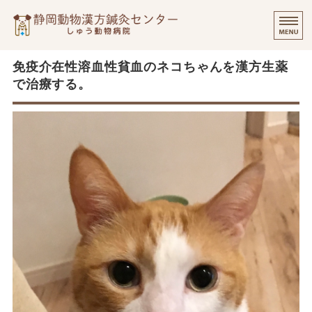
静岡動物漢方
⭐️
ご挨拶
免疫介在性溶血性貧血のネコちゃんを漢方生薬
で治療する。
診療実績・飼い主様のご感想
診察について
個別出張診療について
オンラインでのご相談