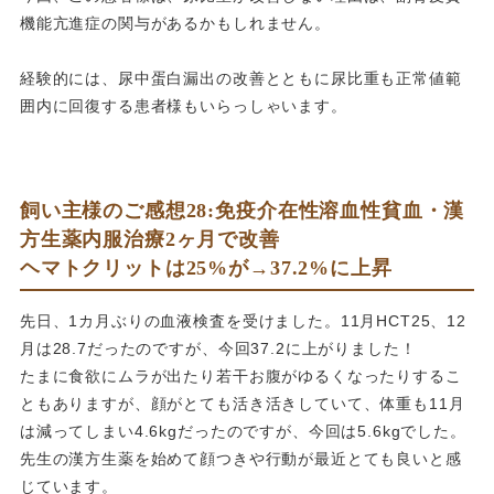
機能亢進症の関与があるかもしれません。
経験的には、尿中蛋白漏出の改善とともに尿比重も正常値範
囲内に回復する患者様もいらっしゃいます。
飼い主様のご感想28:免疫介在性溶血性貧血・漢
方生薬内服治療2ヶ月で改善
ヘマトクリットは25%が→37.2%に上昇
先日、1カ月ぶりの血液検査を受けました。11月HCT25、12
月は28.7だったのですが、今回37.2に上がりました！
たまに食欲にムラが出たり若干お腹がゆるくなったりするこ
ともありますが、顔がとても活き活きしていて、体重も11月
は減ってしまい4.6kgだったのですが、今回は5.6kgでした。
先生の漢方生薬を始めて顔つきや行動が最近とても良いと感
じています。