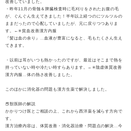
改善していました。
・昨年11月の骨髄＆脾臓検査時に毛刈りをされたお腹の毛
が、ぐんぐん生えてきました！半年以上経つのにツルツルの
ままだったので心配していましたが、元に戻りつつありま
す。←✳️貧血改善漢方内服
『髪は血の余り』…血液が豊富になると、毛もたくさん生え
てきます。
・以前は耳がいつも熱かったのですが、最近はそこまで熱を
持っていない時や冷たい時すらあります。←✳️陰虚体質改善
漢方内服…体の熱さ改善しました。
このほかに消化器の問題も漢方生薬で解決しました。
📕獣医師の解説
かかりつけ医とご相談の上、これから西洋薬を減らす方向で
す。
漢方治療内容は、体質改善・消化器治療・問題点の解決…今