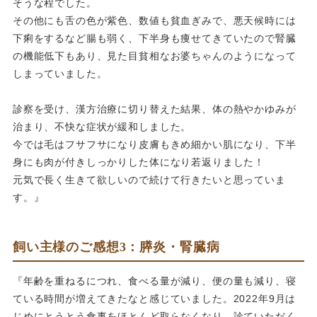
そうな程でした。
その他にも舌の色が紫色、数値も貧血ぎみで、悪天候時には
下痢をするなど腸も弱く、下半身も痩せてきていたので腎臓
の機能低下もあり、見た目貧相なお婆ちゃんのようになって
しまっていました。
診察を受け、漢方治療に切り替えた結果、体の熱やかゆみが
治まり、不快な症状が緩和しました。
今では毛はフサフサになり皮膚もきめ細かい肌になり、下半
身にも肉が付きしっかりした体になり若返りました！
元気で長く生きて欲しいので続けて行きたいと思っていま
す。』
飼い主様のご感想3：膵炎・腎臓病
『年齢を重ねるにつれ、食べる量が減り、便の量も減り、
寝
ている時間が増えてきたなと感じていました。
2022年9月は
じめにとうとう食事をほとんど取らなくなり、診ていただく