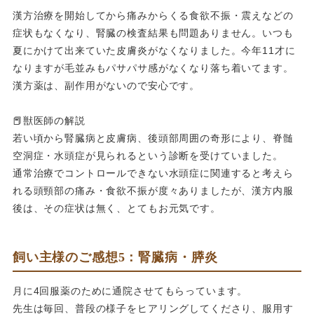
漢方治療を開始してから痛みからくる食欲不振・震えなどの
症状もなくなり、腎臓の検査結果も問題ありません。いつも
夏にかけて出来ていた皮膚炎がなくなりました。今年11才に
なりますが毛並みもパサパサ感がなくなり落ち着いてます。
漢方薬は、副作用がないので安心です。
📕獣医師の解説
若い頃から腎臓病と皮膚病、後頭部周囲の奇形により、脊髄
空洞症・水頭症が見られるという診断を受けていました。
通常治療でコントロールできない水頭症に関連すると考えら
れる頭頸部の痛み・食欲不振が度々ありましたが、漢方内服
後は、その症状は無く、とてもお元気です。
飼い主様のご感想5：腎臓病・膵炎
月に4回服薬のために通院させてもらっています。
先生は毎回、普段の様子をヒアリングしてくださり、服用す