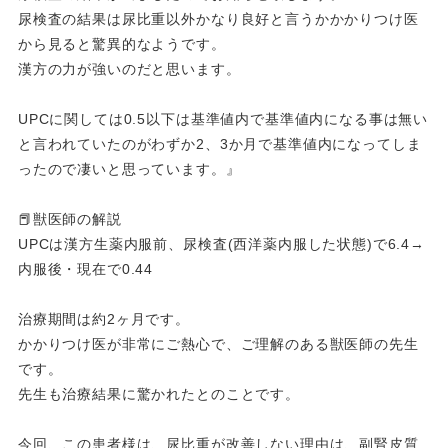
尿検査の結果は尿比重以外かなり良好と言うかかかりつけ医
から見ると驚異的なようです。
漢方の力が強いのだと思います。
UPCに関しては0.5以下は基準値内で基準値内になる事は無い
と言われていたのがわずか2、3か月で基準値内になってしま
ったので凄いと思っています。』
📕獣医師の解説
UPCは漢方生薬内服前、尿検査(西洋薬内服した状態)で6.4→
内服後・現在で0.44
治療期間は約2ヶ月です。
かかりつけ医が非常にご熱心で、ご理解のある獣医師の先生
です。
先生も治療結果に驚かれたとのことです。
今回、この患者様は、尿比重が改善しない理由は、副腎皮質