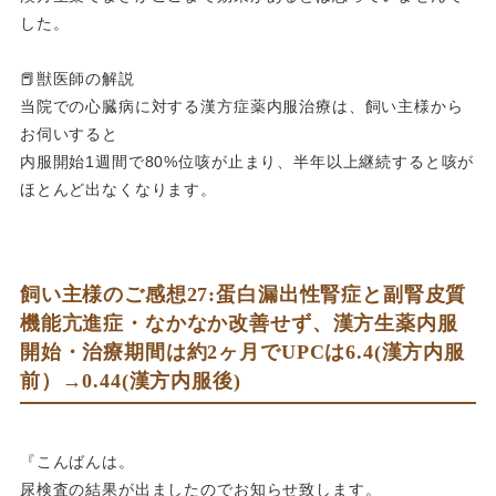
した。
📕獣医師の解説
当院での心臓病に対する漢方症薬内服治療は、飼い主様から
お伺いすると
内服開始1週間で80%位咳が止まり、半年以上継続すると咳が
ほとんど出なくなります。
飼い主様のご感想27:蛋白漏出性腎症と副腎皮質
機能亢進症・なかなか改善せず、漢方生薬内服
開始・治療期間は約2ヶ月でUPCは6.4(漢方内服
前）→0.44(漢方内服後)
『こんばんは。
尿検査の結果が出ましたのでお知らせ致します。