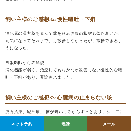
飼い主様のご感想32:慢性嘔吐・下痢
消化器の漢方薬を喜んで薬を飲みお腹の状態も落ち着いた。
元気になってそれまで、お散歩しなかったが、散歩できるよ
うになった。
📕獣医師からの解説
消化機能が弱く、治療してもなかなか改善しない慢性的な嘔
吐・下痢があり、受診されました。
飼い主様のご感想33:心臓病の止まらない咳
漢方治療、鍼治療。 咳が若いころからずっとあり、シニアに
なりひどくなったが治療してから、咳が1/10にへりました。
ネット予約
電話
メール
毛づやも良くなり、とても元気です。手術やステロイドをし