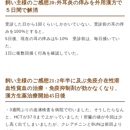
飼い主様のご感想20:外耳炎の痒みを外用漢方で
５日間で解消
受診した日から1回くらいしかかいていない。受診前の耳の痒
みを100%とすると。
5日後、現在の耳の痒みは5-10% 受診前は、毎日掻いてい
た。
1日に複数回掻く行為を確認していた。
飼い主様のご感想21:2年半に及ぶ免疫介在性溶
血性貧血の治療・免疫抑制剤が効かなくなり、
漢方生薬治療開始45日後
・3週間ぶりの血液検査を病院で行いました。そうしたらなん
と、HCTが37.0まで上がっていました！肝臓の値が今回は少
し高く出てしまいましたが、クレアチニンとBUNは前回より