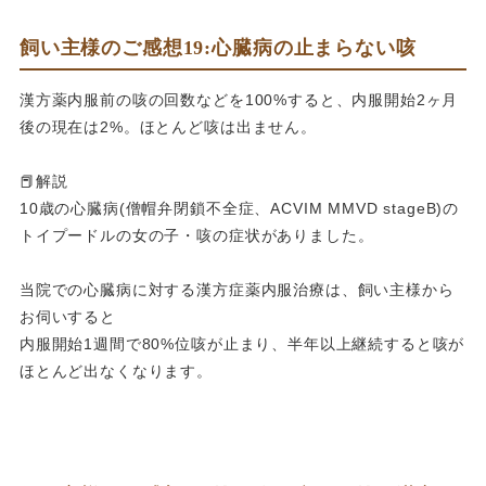
飼い主様のご感想19:心臓病の止まらない咳
漢方薬内服前の咳の回数などを100%すると、内服開始2ヶ月
後の現在は2%。ほとんど咳は出ません。
📕解説
10歳の心臓病(僧帽弁閉鎖不全症、ACVIM MMVD stageB)の
トイプードルの女の子・咳の症状がありました。
当院での心臓病に対する漢方症薬内服治療は、飼い主様から
お伺いすると
内服開始1週間で80%位咳が止まり、半年以上継続すると咳が
ほとんど出なくなります。