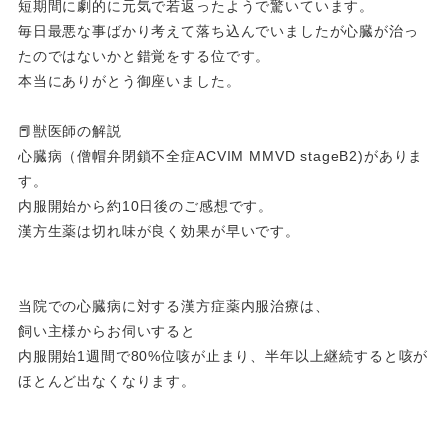
短期間に劇的に元気で若返ったようで驚いています。
毎日最悪な事ばかり考えて落ち込んでいましたが心臓が治っ
たのではないかと錯覚をする位です。
本当にありがとう御座いました。
📕獣医師の解説
心臓病（僧帽弁閉鎖不全症ACVIM MMVD stageB2)がありま
す。
内服開始から約10日後のご感想です。
漢方生薬は切れ味が良く効果が早いです。
当院での心臓病に対する漢方症薬内服治療は、
飼い主様からお伺いすると
内服開始1週間で80%位咳が止まり、半年以上継続すると咳が
ほとんど出なくなります。