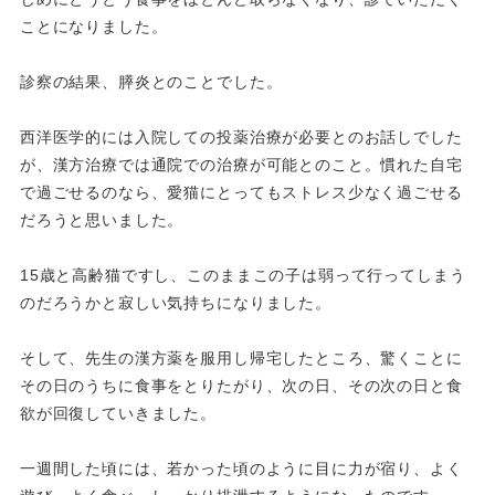
ことになりました。
診察の結果、膵炎とのことでした。
西洋医学的には入院しての投薬治療が必要とのお話しでした
が、
漢方治療では通院での治療が可能とのこと。
慣れた自宅
で過ごせるのなら、
愛猫にとってもストレス少なく過ごせる
だろうと思いました。
15歳と高齢猫ですし、
このままこの子は弱って行ってしまう
のだろうかと寂しい気持ちに
なりました。
そして、先生の漢方薬を服用し帰宅したところ、
驚くことに
その日のうちに食事をとりたがり、次の日、
その次の日と食
欲が回復していきました。
一週間した頃には、若かった頃のように目に力が宿り、よく