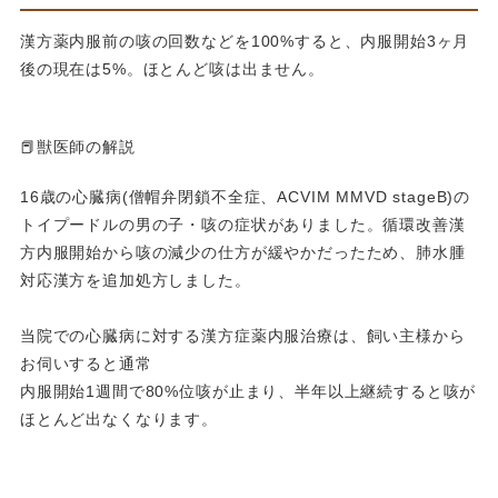
漢方薬内服前の咳の回数などを100%すると、内服開始3ヶ月
後の現在は5%。ほとんど咳は出ません。
📕獣医師の解説
16歳の心臓病(僧帽弁閉鎖不全症、ACVIM MMVD stageB)の
トイプードルの男の子・咳の症状がありました。循環改善漢
方内服開始から咳の減少の仕方が緩やかだったため、肺水腫
対応漢方を追加処方しました。
当院での心臓病に対する漢方症薬内服治療は、飼い主様から
お伺いすると通常
内服開始1週間で80%位咳が止まり、半年以上継続すると咳が
ほとんど出なくなります。