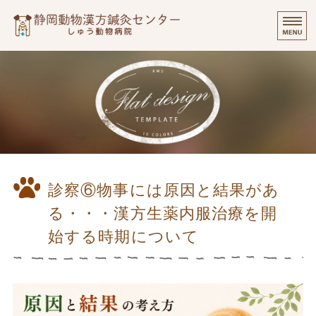
静岡動物漢方
⭐️
ご挨拶
診療実績・飼い主様のご感想
診察について
個別出張診療について
診察⑥物事には原因と結果があ
オンラインでのご相談
る・・・漢方生薬内服治療を開
始する時期について