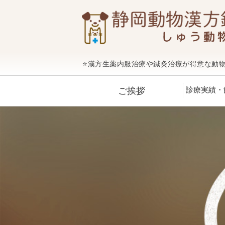
⭐️漢方生薬内服治療や鍼灸治療が得意な動
診療実績・
ご挨拶