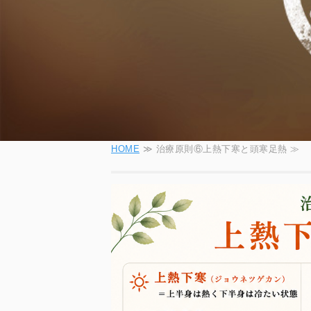
HOME
≫ 治療原則⑥上熱下寒と頭寒足熱 ≫