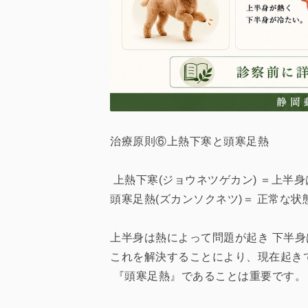
治療原則⑥上熱下寒と頭寒足熱
上熱下寒(ジョウネツゲカン) ＝上半
頭寒足熱(ズカンソクネツ)＝ 正常な
上半身は熱によって問題が起き 下半
これを解決することにより、現在起き
『頭寒足熱』であることは重要です