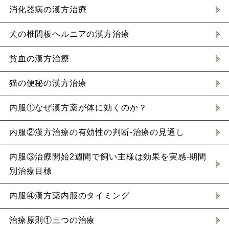
消化器病の漢方治療
犬の椎間板ヘルニアの漢方治療
貧血の漢方治療
猫の便秘の漢方治療
内服①なぜ漢方薬が体に効くのか？
内服②漢方治療の有効性の判断-治療の見通し
内服③治療開始2週間で飼い主様は効果を実感-期間
別治療目標
内服④漢方薬内服のタイミング
治療原則①三つの治療