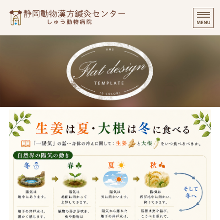
静岡動物漢方
⭐️
ご挨拶
診療実績・飼い主様のご感想
診察について
個別出張診療について
オンラインでのご相談